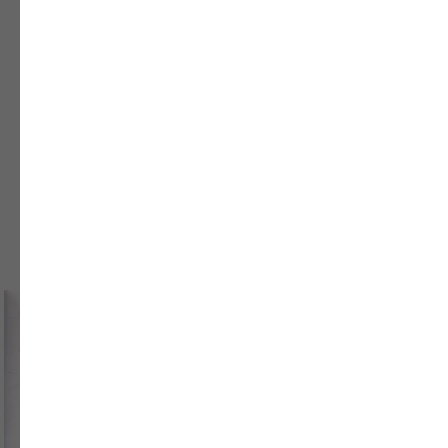
подходы при имплантации и
протезировании, что обеспечивает
высокий уровень оказания помощи
нашим пациентам.