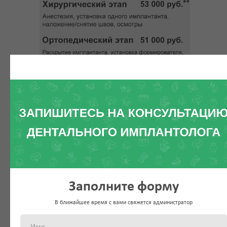
* Выбор системы имплантации зависит, в том
числе, от конкретной клинической ситуации
пациента.
** При одномоментной имплантации (удаление +
одновременная установка имплантанта) +
15 500
Заполните форму
рублей
В ближайшее время с вами свяжется администратор